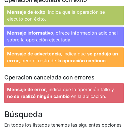
Operacion ejecutada con éxito
Mensaje de éxito
, indica que la operación se
ejecuto con éxito.
Mensaje informativo
, ofrece información adicional
sobre la operación ejecutada.
Mensaje de advertencia
, indica que
se produjo un
error
, pero el resto de
la operación continuo
.
Operacion cancelada con errores
Mensaje de error
, indica que la operación fallo y
no se realizó ningún cambio
en la aplicación.
Búsqueda
En todos los listados tenemos las siguientes opciones