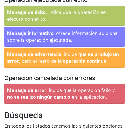
Operacion ejecutada con éxito
Mensaje de éxito
, indica que la operación se
ejecuto con éxito.
Mensaje informativo
, ofrece información adicional
sobre la operación ejecutada.
Mensaje de advertencia
, indica que
se produjo un
error
, pero el resto de
la operación continuo
.
Operacion cancelada con errores
Mensaje de error
, indica que la operación fallo y
no se realizó ningún cambio
en la aplicación.
Búsqueda
En todos los listados tenemos las siguientes opciones